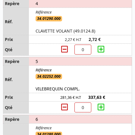
4
34.01290.000
CLAVETTE VOLANT (49.0124.8)
2,72 €
2,27 € H.T
5
34.02252.000
VILEBREQUIN COMPL.
337,63 €
281,36 € H.T
6
34.01280.000