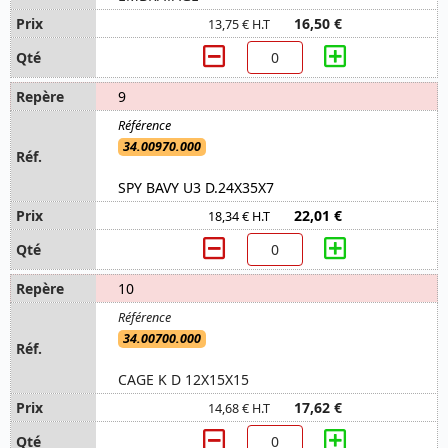
16,50 €
13,75 € H.T
9
34.00970.000
SPY BAVY U3 D.24X35X7
22,01 €
18,34 € H.T
10
34.00700.000
CAGE K D 12X15X15
17,62 €
14,68 € H.T