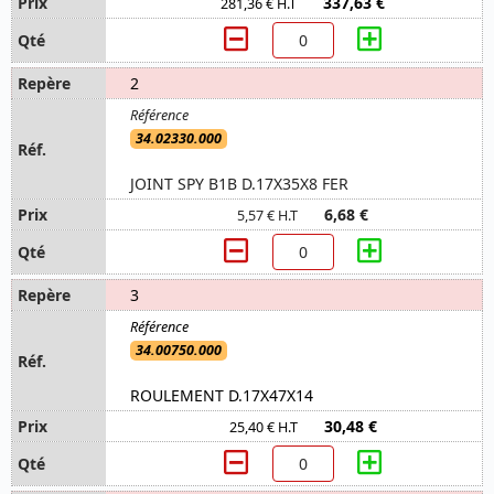
337,63 €
281,36 € H.T
2
34.02330.000
JOINT SPY B1B D.17X35X8 FER
6,68 €
5,57 € H.T
3
34.00750.000
ROULEMENT D.17X47X14
30,48 €
25,40 € H.T