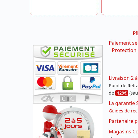
PI
Paiement sé
Protection
Livraison 2 à
Point de Retrai
de
129€
(sau
La garantie 
Guides de réc
Partenaire p
Magasins Con