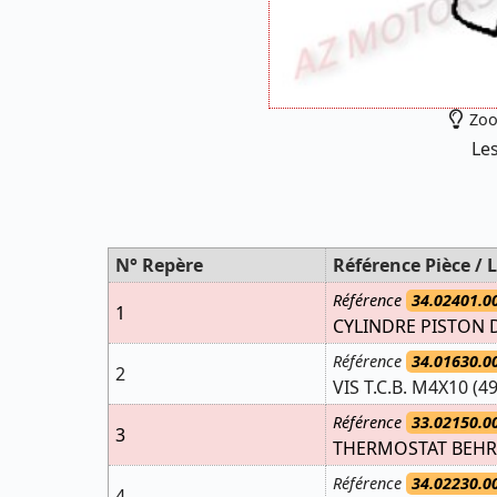
Zoo
Les
N° Repère
Référence Pièce / L
Référence
34.02401.0
1
CYLINDRE PISTON D.
Référence
34.01630.0
2
VIS T.C.B. M4X10 (49
Référence
33.02150.0
3
THERMOSTAT BEHR
Référence
34.02230.0
4