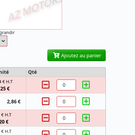
agrandir
Ajoutez au panier
nité
Qté
4 € H.T
,25 €
2,86 €
 € H.T
20 €
 € H.T