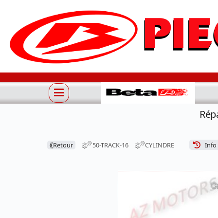
Rép
⟪
Retour
50-TRACK-16
CYLINDRE
Info 