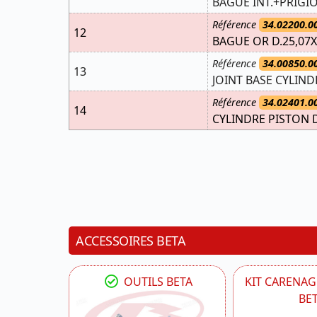
BAGUE INT.+PRIGION
Référence
34.02200.0
12
BAGUE OR D.25,07
Référence
34.00850.0
13
JOINT BASE CYLIND
Référence
34.02401.0
14
CYLINDRE PISTON D.
ACCESSOIRES BETA
OUTILS BETA
KIT CARENAG
BE