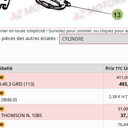
mer en toute simplicité ! Survolez pour zoomer, ou cliquez pour 
 pièces des autres éclatés :
ibellé
Prix
U
TTC
00
411,0
40,3 GRIS (113)
493
00
2,38 € H.T
.0846.0)
00
31,00
 THOMSON N. 1085
37,
00
76,84