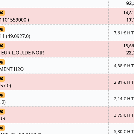
92,
00
14,81
1101559000 )
17,
00
7,61 € H.T
11 (49.0927.0)
00
18,66
EUR LIQUIDE NOIR
22,
00
4,38 € H.T
EMENT H2O
00
2,81 € H.T
57.0)
00
2,14 € H.T
.9)
00
3,79 € H.T
UR
00
5,30 € H.T