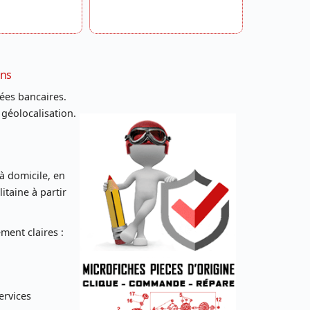
ans
ées bancaires.
 géolocalisation.
 à domicile, en
taine à partir
ent claires :
ervices