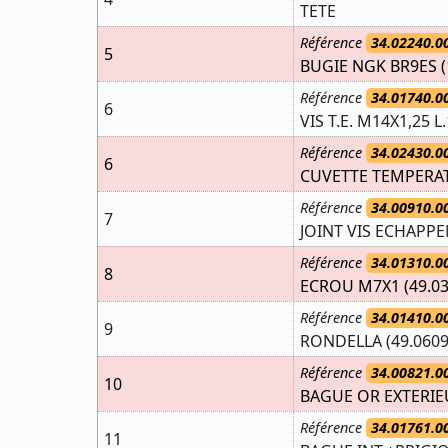
TETE
Référence
34.02240.0
5
BUGIE NGK BR9ES (
Référence
34.01740.0
6
VIS T.E. M14X1,25 L.
Référence
34.02430.0
6
CUVETTE TEMPERAT
Référence
34.00910.0
7
JOINT VIS ECHAPP
Référence
34.01310.0
8
ECROU M7X1 (49.03
Référence
34.01410.0
9
RONDELLA (49.0609
Référence
34.00821.0
10
BAGUE OR EXTERIE
Référence
34.01761.0
11