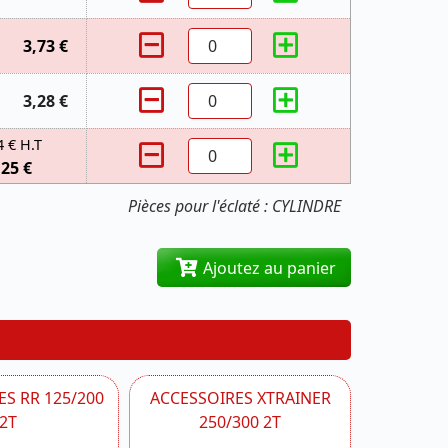
3,73 €
3,28 €
4 € H.T
,25 €
Pièces pour l'éclaté : CYLINDRE
Ajoutez au panier
S RR 125/200
ACCESSOIRES XTRAINER
2T
250/300 2T