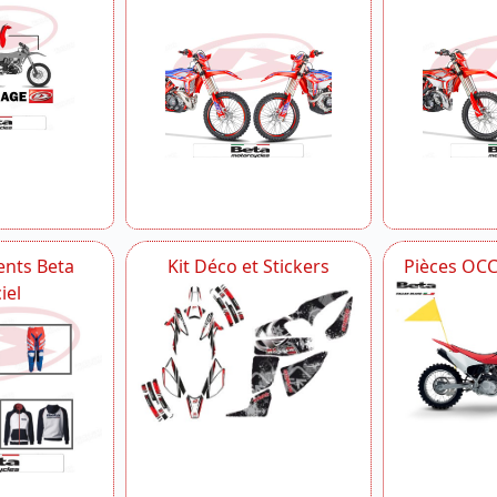
nts Beta
Kit Déco et Stickers
Pièces OC
iel