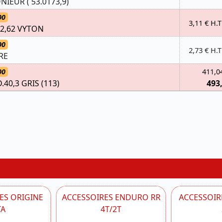
IEUR ( 53.0173,9)
00
3,11 € H.T
X2,62 VYTON
00
2,73 € H.T
RE
00
411,0
40,3 GRIS (113)
493
ES ORIGINE
ACCESSOIRES ENDURO RR
ACCESSOIRE
TA
4T/2T