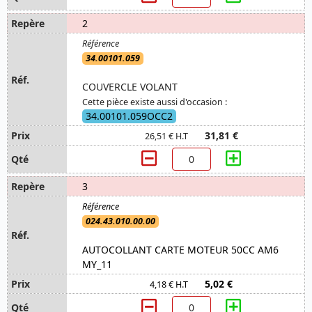
2
34.00101.059
COUVERCLE VOLANT
Cette pièce existe aussi d'occasion :
34.00101.059OCC2
31,81 €
26,51 € H.T
3
024.43.010.00.00
AUTOCOLLANT CARTE MOTEUR 50CC AM6
MY_11
5,02 €
4,18 € H.T