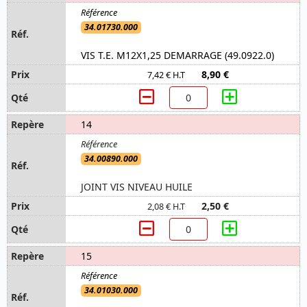
34.01730.000
VIS T.E. M12X1,25 DEMARRAGE (49.0922.0)
8,90 €
7,42 € H.T
14
34.00890.000
JOINT VIS NIVEAU HUILE
2,50 €
2,08 € H.T
15
34.01030.000