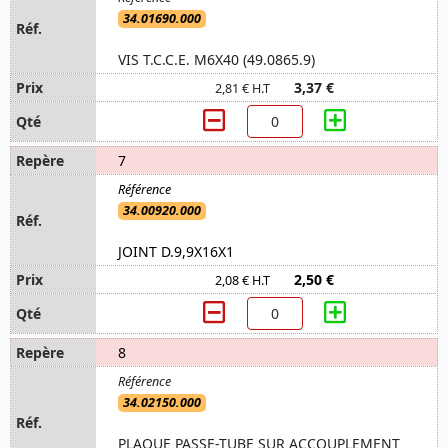
34.01690.000
VIS T.C.C.E. M6X40 (49.0865.9)
3,37 €
2,81 € H.T
7
34.00920.000
JOINT D.9,9X16X1
2,50 €
2,08 € H.T
8
34.02150.000
PLAQUE PASSE-TUBE SUR ACCOUPLEMENT