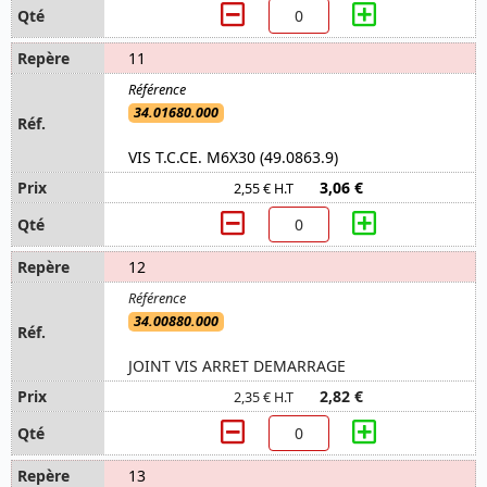
11
34.01680.000
VIS T.C.CE. M6X30 (49.0863.9)
3,06 €
2,55 € H.T
12
34.00880.000
JOINT VIS ARRET DEMARRAGE
2,82 €
2,35 € H.T
13