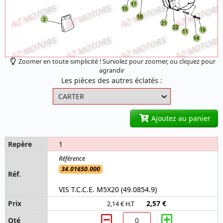
Zoomer en toute simplicité ! Survolez pour zoomer, ou cliquez pour
agrandir
Les pièces des autres éclatés :
Ajoutez au panier
1
34.01650.000
VIS T.C.C.E. M5X20 (49.0854.9)
2,57 €
2,14 € H.T