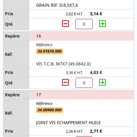
GRAIN RIF. D.8,5X7,6
3,14 €
2,62 € H.T
16
34.01610.000
VIS T.C.B. M7X7 (49.0842.0)
4,03 €
3,36 € H.T
17
34.00900.000
JOINT VIS ECHAPPEMENT HUILE
2,71 €
2,26 € H.T