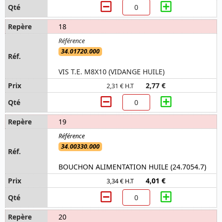
18
34.01720.000
VIS T.E. M8X10 (VIDANGE HUILE)
2,77 €
2,31 € H.T
19
34.00330.000
BOUCHON ALIMENTATION HUILE (24.7054.7)
4,01 €
3,34 € H.T
20