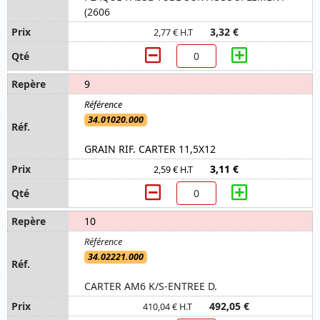
(2606
3,32 €
2,77 € H.T
9
34.01020.000
GRAIN RIF. CARTER 11,5X12
3,11 €
2,59 € H.T
10
34.02221.000
CARTER AM6 K/S-ENTREE D.
492,05 €
410,04 € H.T