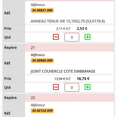
34.00831.000
ANNEAU TENUE OR 15,10X2,70 (53.0178.8)
2,53 €
2,11 € H.T
21
34.00860.000
JOINT COUVERCLE COTE EMBRAYAGE
16,73 €
13,94 € H.T
22
34.02124.059