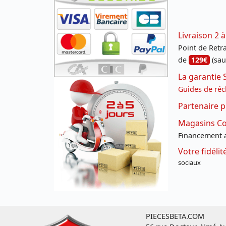
Livraison 2 à
Point de Retrai
de
129€
(sau
La garantie 
Guides de réc
Partenaire p
Magasins Con
Financement a
Votre fidéli
sociaux
PIECESBETA.COM