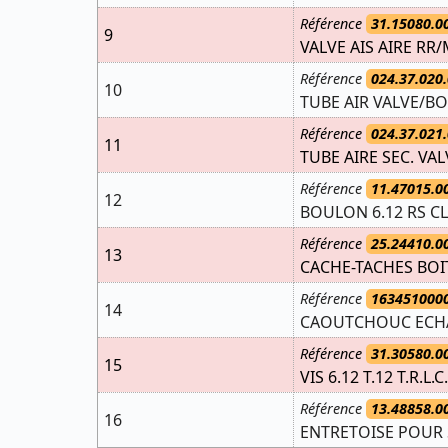
Référence
31.15080.0
9
VALVE AIS AIRE RR
Référence
024.37.020.
10
TUBE AIR VALVE/BOI
Référence
024.37.021.
11
TUBE AIRE SEC. VA
Référence
11.47015.0
12
BOULON 6.12 RS CL
Référence
25.24410.0
13
CACHE-TACHES BOIT
Référence
163451000
14
CAOUTCHOUC ECH
Référence
31.30580.0
15
VIS 6.12 T.12 T.R.L.C.
Référence
13.48858.0
16
ENTRETOISE POUR 