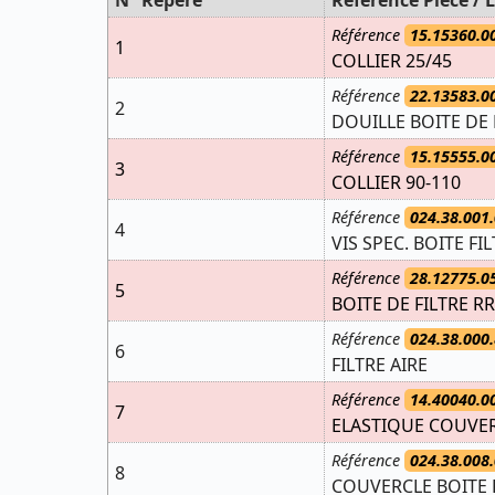
N° Repère
Référence Pièce / L
Référence
15.15360.0
1
COLLIER 25/45
Référence
22.13583.0
2
DOUILLE BOITE DE 
Référence
15.15555.0
3
COLLIER 90-110
Référence
024.38.001.
4
VIS SPEC. BOITE FI
Référence
28.12775.0
5
BOITE DE FILTRE R
Référence
024.38.000.
6
FILTRE AIRE
Référence
14.40040.0
7
ELASTIQUE COUVER
Référence
024.38.008.
8
COUVERCLE BOITE F