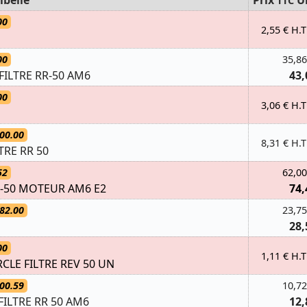
ibellé
Prix
U
TTC
00
2,55 € H.T
00
35,86
FILTRE RR-50 AM6
43,
00
3,06 € H.T
00.00
8,31 € H.T
LTRE RR 50
52
62,00
R-50 MOTEUR AM6 E2
74,
82.00
23,75
28,
00
1,11 € H.T
CLE FILTRE REV 50 UN
00.59
10,72
ILTRE RR 50 AM6
12,