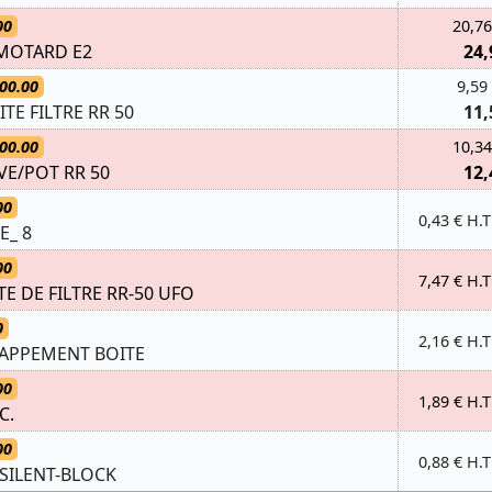
00
20,76
/MOTARD E2
24,
00.00
9,59
TE FILTRE RR 50
11,
00.00
10,34
LVE/POT RR 50
12,
00
0,43 € H.T
E_ 8
00
7,47 € H.T
E DE FILTRE RR-50 UFO
0
2,16 € H.T
APPEMENT BOITE
00
1,89 € H.T
C.
00
0,88 € H.T
SILENT-BLOCK