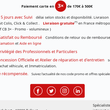
3×
Paiement carte en
de 170€ à 500€
 5 jours avec Suivi
délai selon stocks et disponibilité. Livraison
(*)
t Colis, Click & Collect .
Livraison gratuite
en France métropoli
f CB 3× - Promo - volumineux )
Satisfait ou Remboursé
Conditions de retour ou de remboursem
lamation
et
Aide en ligne
rivilégié des Professionnels et Particuliers
cession Officielle et Atelier de réparation et d'entretien
s
chat véhicule, et Immatriculation.
té récompensée.
Suivez l'actualité de nos code promo et offres spéciale
Spécialist