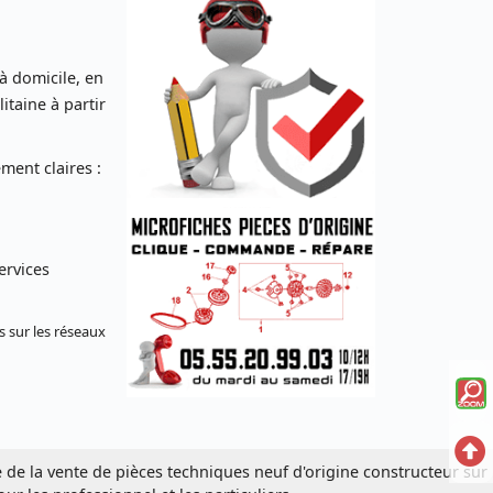
 à domicile, en
taine à partir
ent claires :
ervices
s sur les réseaux
Voi
la
Ret
mi
e de la vente de pièces techniques neuf d'origine constructeur sur
en