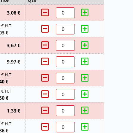
nité
Qté
3,06 €
 € H.T
03 €
3,67 €
9,97 €
 € H.T
40 €
 € H.T
50 €
1,33 €
 € H.T
86 €