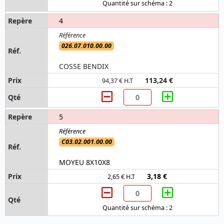
Quantité sur schéma : 2
4
026.07.010.00.00
COSSE BENDIX
113,24 €
94,37 € H.T
5
C03.02.001.00.00
MOYEU 8X10X8
3,18 €
2,65 € H.T
Quantité sur schéma : 2