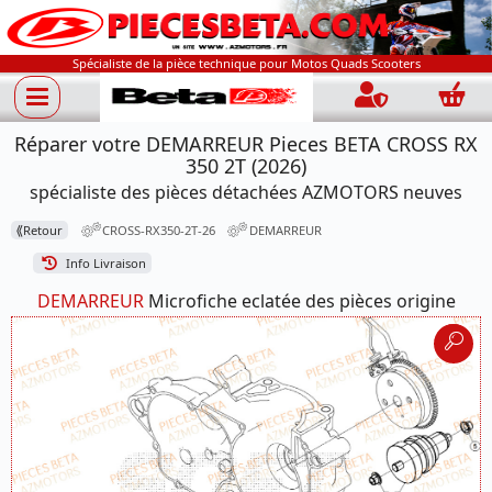
Spécialiste de la pièce technique pour Motos Quads Scooters
Connection
Panie
Réparer votre DEMARREUR Pieces BETA CROSS RX
350 2T (2026)
spécialiste des pièces détachées AZMOTORS neuves
⟪
Retour
CROSS-RX350-2T-26
DEMARREUR
Info Livraison
DEMARREUR
Microfiche eclatée des pièces origine