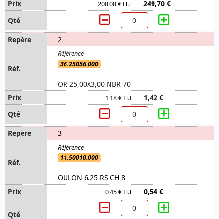
249,70 €
208,08 € H.T
2
36.25056.000
OR 25,00X3,00 NBR 70
1,42 €
1,18 € H.T
3
11.50010.000
OULON 6.25 RS CH 8
0,54 €
0,45 € H.T